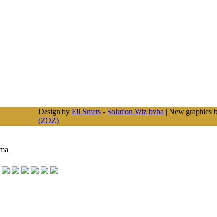
Design by
Eli Smets
-
Solution Wiz bvba
| New graphics 
(ZOZ)
ima