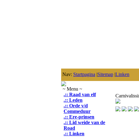
Nav:
Startpagina
|
Sitemap
|
Linken
~ Menu ~
.:: Raad van elf
Carnivaliss
.:: Leden
.:: Orde v/d
Commeduur
.:: Ere-prinsen
.:: Lid weide van de
Road
.:: Linken